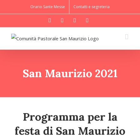
Salta
Orario Sante Messe
Contatti e segreteria
al
WhatsApp
YouTube
Instagram
Facebook
contenuto
San Maurizio 2021
Programma per la
festa di San Maurizio