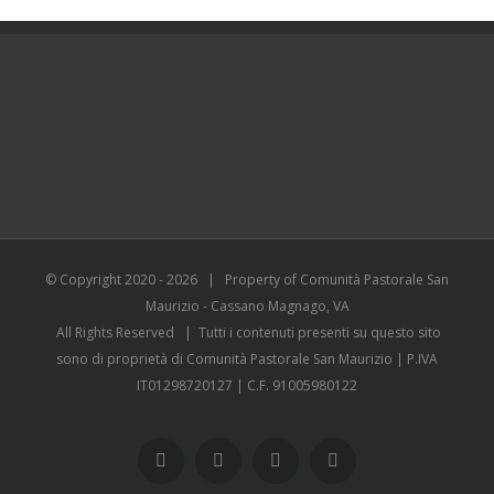
© Copyright 2020 -
2026 | Property of Comunità Pastorale San
Maurizio - Cassano Magnago, VA
All Rights Reserved | Tutti i contenuti presenti su questo sito
sono di proprietà di Comunità Pastorale San Maurizio | P.IVA
IT01298720127 | C.F. 91005980122
WhatsApp
YouTube
Instagram
Facebook