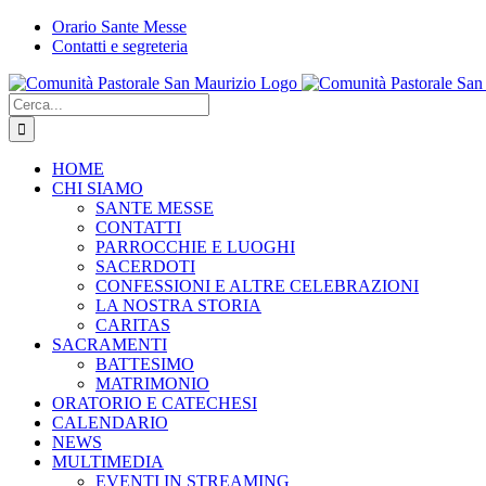
Salta
Orario Sante Messe
al
Contatti e segreteria
contenuto
WhatsApp
YouTube
Instagram
Facebook
Cerca
per:
HOME
CHI SIAMO
SANTE MESSE
CONTATTI
PARROCCHIE E LUOGHI
SACERDOTI
CONFESSIONI E ALTRE CELEBRAZIONI
LA NOSTRA STORIA
CARITAS
SACRAMENTI
BATTESIMO
MATRIMONIO
ORATORIO E CATECHESI
CALENDARIO
NEWS
MULTIMEDIA
EVENTI IN STREAMING