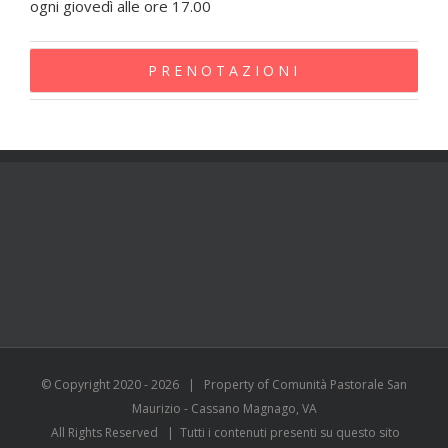
ogni giovedì alle ore 17.00
PRENOTAZIONI
© Copyright 2020 -
2026 | Property of Comunità Pastorale San
Maurizio - Cassano Magnago, VA
All Rights Reserved | Tutti i contenuti presenti su questo sito