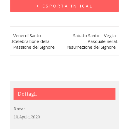
+ ESPORTA IN ICAL
Venerdì Santo –
Sabato Santo – Veglia
Evento
Celebrazione della
Pasquale nella
Passione del Signore
resurrezione del Signore
Navigazione
Dettagli
Data:
10 Aprile 2020