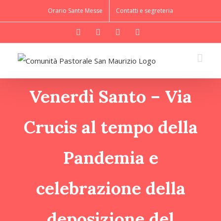
Salta
Orario Sante Messe
Contatti e segreteria
Venerdì
al
WhatsApp
YouTube
Instagram
Facebook
contenuto
Santo – Via
Crucis al
tempo della
Venerdì Santo – Via
Pandemia e
Crucis al tempo della
celebrazione
della
Pandemia e
deposizione
celebrazione della
del Signore
deposizione del
10