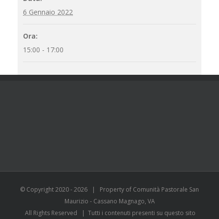
6 Gennaio 2022
Ora:
15:00 - 17:00
© Copyright 2020 -
2026 | Property of Comunità Pastorale San
Maurizio - Cassano Magnago, VA
All Rights Reserved | Tutti i contenuti presenti su questo sito