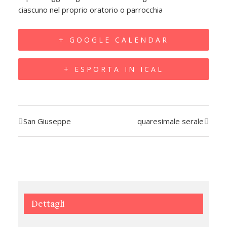
ciascuno nel proprio oratorio o parrocchia
+ GOOGLE CALENDAR
+ ESPORTA IN ICAL
San Giuseppe
quaresimale serale
Evento
Navigazione
Dettagli