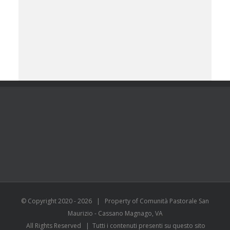
© Copyright 2020 -
2026 | Property of Comunità Pastorale San
Maurizio - Cassano Magnago, VA
All Rights Reserved | Tutti i contenuti presenti su questo sito