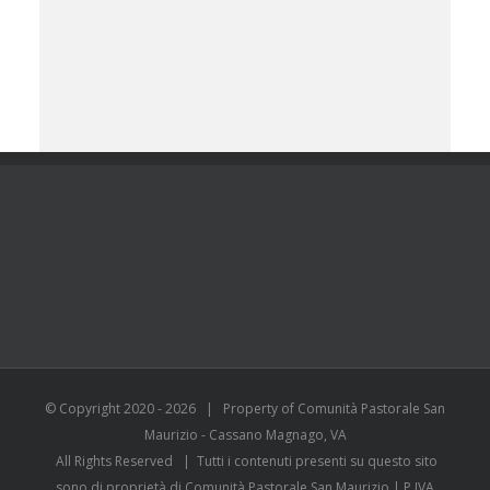
© Copyright 2020 -
2026 | Property of Comunità Pastorale San
Maurizio - Cassano Magnago, VA
All Rights Reserved | Tutti i contenuti presenti su questo sito
sono di proprietà di Comunità Pastorale San Maurizio | P.IVA