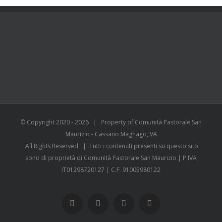
© Copyright 2020 -
2026 | Property of Comunità Pastorale San
Maurizio - Cassano Magnago, VA
All Rights Reserved | Tutti i contenuti presenti su questo sito
sono di proprietà di Comunità Pastorale San Maurizio | P.IVA
IT01298720127 | C.F. 91005980122
WhatsApp
YouTube
Instagram
Facebook