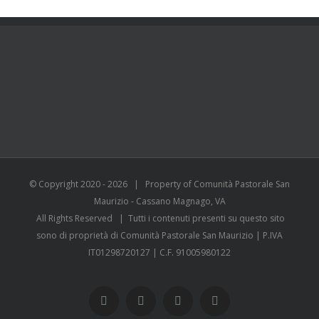
© Copyright 2020 -
2026 | Property of Comunità Pastorale San
Maurizio - Cassano Magnago, VA
All Rights Reserved | Tutti i contenuti presenti su questo sito
sono di proprietà di Comunità Pastorale San Maurizio | P.IVA
IT01298720127 | C.F. 91005980122
WhatsApp
YouTube
Instagram
Facebook