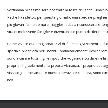
Settimana prossima sarà ricordata la festa dei santi Gioachi
Padre ha indetto, per questa giornata, una speciale preghiera p
più giovani fanno sempre maggior fatica a riconoscersi e teng
vita di moltissime famiglie e diventano un punto di riferiment
Come vivere questa giornata? Al di là del ringraziamento, al 
speciale preghiera per i nonni. Comunitariamente ricorderemo t
sono a casa e tutti i figli e nipoti che vogliono ricordare nel
proprio ringraziamento, la propria vicinanza, il proprio sosteg
vissuto generosamente questo servizio e che, ora, sono diment
noi!