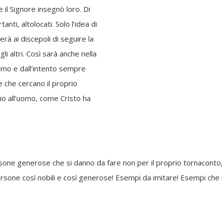
 il Signore insegnò loro. Di
nti, altolocati. Solo l’idea di
rà ai discepoli di seguire la
li altri. Così sarà anche nella
nimo e dall’intento sempre
 che cercano il proprio
zio all’uomo, come Cristo ha
ersone generose che si danno da fare non per il proprio tornaconto
ersone così nobili e così generose! Esempi da imitare! Esempi che