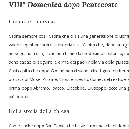
VIII° Domenica dopo Pentecoste
Giosuè
e il servizio
Capita
sempre
così!
Capita
che
ci sia
una generazione di uomini
valori ai quali anco
rare la propria vita. Capita che, dopo una g
ne segua una di figli che non hanno
la
medesima costanza, non 
sono capaci di seguire le orme dei padri nella via della
giustiz
Così capita che dopo Giosuè non ci siano altre figure di rifer
portata di Mosè, Aronne, Giosuè stesso. Come, del resto,era 
prima: dopo
Abramo, Isacco, Giacobbe, Giuseppe, ecco una g
più debole.
Nella storia della chiesa
Come anche dopo San Paolo, che ha vissuto una vita di dedizi