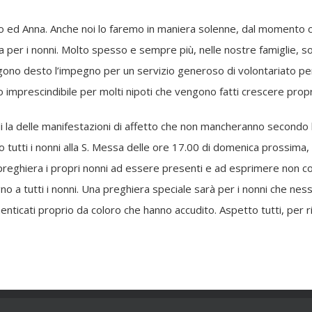
no ed Anna. Anche noi lo faremo in maniera solenne, dal momento c
er i nonni. Molto spesso e sempre più, nelle nostre famiglie, sono p
ono desto l’impegno per un servizio generoso di volontariato per i
o imprescindibile per molti nipoti che vengono fatti crescere propr
di la delle manifestazioni di affetto che non mancheranno secondo 
utti i nonni alla S. Messa delle ore 17.00 di domenica prossima, 25 
la preghiera i propri nonni ad essere presenti e ad esprimere non co
no a tutti i nonni. Una preghiera speciale sarà per i nonni che nessu
icati proprio da coloro che hanno accudito. Aspetto tutti, per ri