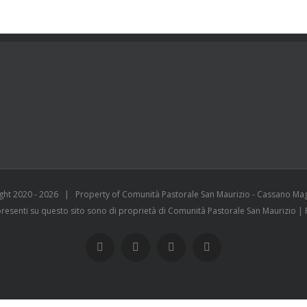
ght 2020 -
2026 | Property of Comunità Pastorale San Maurizio - Cassano Ma
 presenti su questo sito sono di proprietà di Comunità Pastorale San Maurizio 
WhatsApp
YouTube
Instagram
Facebook