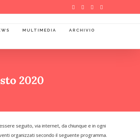
WhatsApp
YouTube
Instagram
Facebook
EWS
MULTIMEDIA
ARCHIVIO
sto 2020
sere seguito, via internet, da chiunque e in ogni
li eventi organizzati secondo il seguente programma.