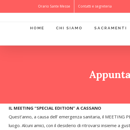
Salta
Orario Sante Messe
Contatti e segreteria
al
contenuto
HOME
CHI SIAMO
SACRAMENTI
Appunta
IL MEETING “SPECIAL EDITION” A CASSANO
Quest’anno, a causa dell’ emergenza sanitaria, il MEETING PE
luogo. Alcuni amici, con il desiderio di ritrovarsi insieme a 