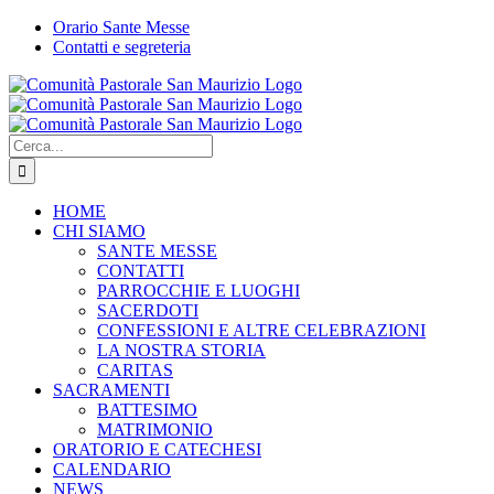
Salta
Orario Sante Messe
al
Contatti e segreteria
contenuto
WhatsApp
YouTube
Instagram
Facebook
Cerca
per:
HOME
CHI SIAMO
SANTE MESSE
CONTATTI
PARROCCHIE E LUOGHI
SACERDOTI
CONFESSIONI E ALTRE CELEBRAZIONI
LA NOSTRA STORIA
CARITAS
SACRAMENTI
BATTESIMO
MATRIMONIO
ORATORIO E CATECHESI
CALENDARIO
NEWS