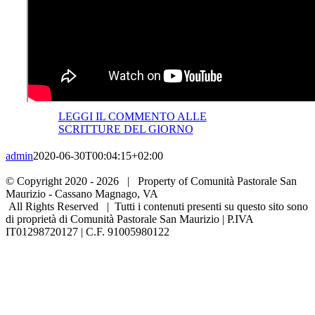
LEGGI IL COMMENTO ALLE
SCRITTURE DEL GIORNO
admin
2020-06-30T00:04:15+02:00
© Copyright 2020 -
2026 | Property of Comunità Pastorale San
Maurizio - Cassano Magnago, VA
All Rights Reserved | Tutti i contenuti presenti su questo sito sono
di proprietà di Comunità Pastorale San Maurizio | P.IVA
IT01298720127 | C.F. 91005980122
WhatsApp
YouTube
Instagram
Facebook